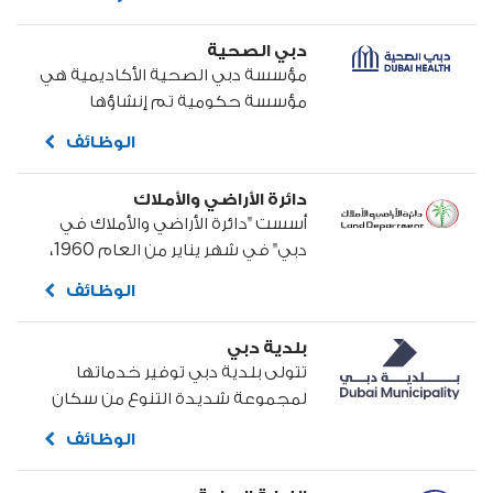
وحماية اجتماعية تشمل جميع سكان
دبي القاطنين فيها...
دبي الصحية
مؤسسة دبي الصحية الأكاديمية هي
مؤسسة حكومية تم إنشاؤها
بموجب القانون رقم (13) لعام 2021.
الوظائف
تهدف هذه المؤسسة إلى تعزيز
صحة السكان...
دائرة الأراضي والأملاك
أسست "دائرة الأراضي والأملاك في
دبي" في شهر يناير من العام 1960،
لتتولى معالجة كافة مسائل توثيق
الوظائف
عمليات بيع الأراضي وشرائها، إلى
جانب اعتماد العمليات المتعلقة
بلدية دبي
بالتداول العقاري وتنظيمها
تتولى بلدية دبي توفير خدماتها
وتوثيقها...
لمجموعة شديدة التنوع من سكان
دبي. ويشمل عملها التخطيط
الوظائف
الحضري، والإشراف على الإنشاءات،
وحماية البيئة وتحسينها، وصيانة