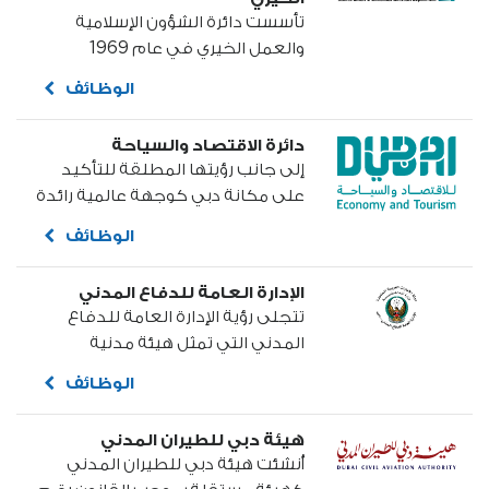
تأسست دائرة الشؤون الإسلامية
والعمل الخيري في عام 1969
بتوجيهات من حاكم دبي آنذاك
الوظائف
المرحوم الشيخ راشد بن سعيد آل
مكتوم...
دائرة الاقتصاد والسياحة
إلى جانب رؤيتها المطلقة للتأكيد
على مكانة دبي كوجهة عالمية رائدة
للتجارة والاستثمار والسياحة، تساهم
الوظائف
دائرة الاقتصاد والسياحة بدبي في
دعم الرؤية الطموحة لحكومة دبي
الإدارة العامة للدفاع المدني
في جعل الإمارة...
تتجلى رؤية الإدارة العامة للدفاع
المدني التي تمثل هيئة مدنية
نظامية تتبع وزارة الداخلية في
الوظائف
حماية الأرواح والأملاك والبيئة. وتلعب
الإدارة العامة للدفاع المدني دوراً
هيئة دبي للطيران المدني
حيوياً في دبي، وخاصة في ميدان
أُنشئت هيئة دبي للطيران المدني
الأمان الصناعي والتجاري...