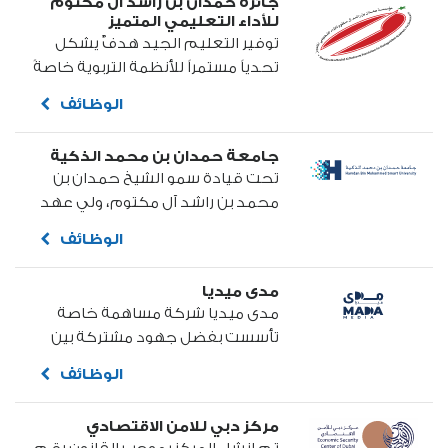
جائزة حمدان بن راشد آل مكتوم
محمد بن راشد آل مكتوم نائب رئيس
للأداء التعليمي المتميز
الدولة...
توفير التعليم الجيد هدفٌ يشكل
تحدياً مستمراً للأنظمة التربوية خاصةً
مع ارتباطه الوثيق بالأصول الفلسفية
الوظائف
وخطط التنمية المستدامة
والتنافسية العالمية، إنه مطلب
جامعة حمدان بن محمد الذكية
وضرورة من أجل مستقبلٍ زاهٍ للأجيال
تحت قيادة سمو الشيخ حمدان بن
والأوطان في ظل المستجدات
محمد بن راشد آل مكتوم، ولي عهد
المعاصرة ومعطيات...
دبي والرئيس الأعلى للجامعة، أخذت
الوظائف
الجامعة على عاتقها نشر ثقافة
الجودة والتميز والبحث العلمي من
مدى ميديا
خلال التعليم الإلكتروني على امتداد
مدى ميديا شركة مساهمة خاصة
المنطقة العربية...
تأسست بفضل جهود مشتركة بين
هيئة الطرق والمواصلات وبلدية دبي
الوظائف
تحت مظلة صندوق دبي للاستثمار.
وباعتبارنا المركز المسؤول عن
مركز دبي للامن الاقتصادي
الإعلانات الخارجية (OOH)، نعمل على