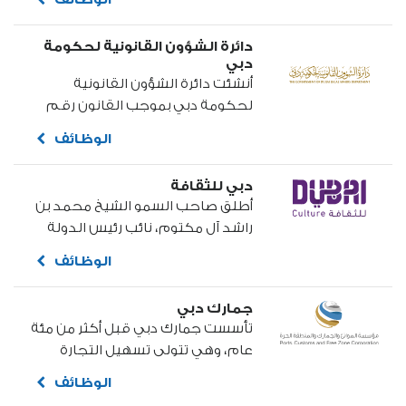
محمد بن راشد آل مكتوم نائب رئيس
الدولة رئيس مجلس الوزراء "رعاه الله"
دائرة الشؤون القانونية لحكومة
بصفته حاكماً لإمارة دبي...
دبي
أنشئت دائرة الشؤون القانونية
لحكومة دبي بموجب القانون رقم
(32) لسنة 2008 لتكون إحدى الدوائر
الوظائف
الحكومية المُلحقة بديوان الحاكم،
بهدف تقديم مختلف أنواع الخدمات
دبي للثقافة
القانونية للحكومة والجهات
أطلق صاحب السمو الشيخ محمد بن
الحكومية في إمارة دبي ...
راشد آل مكتوم، نائب رئيس الدولة
رئيس مجلس الوزراء حاكم دبي -
الوظائف
رعاه الله، هيئة الثقافة والفنون في
دبي (دبي للثقافة) في الثامن من
جمارك دبي
مارس من العام 2008، لتكون الهيئة
تأسست جمارك دبي قبل أكثر من مئة
المعنية بشؤون الثقافة والفنون
عام، وهي تتولى تسهيل التجارة
والتراث والآداب في إمارة دبي،
الحرة في دبي وتعمل على حماية
ولدفع...
الوظائف
الحدود والمنافذ من محاولات