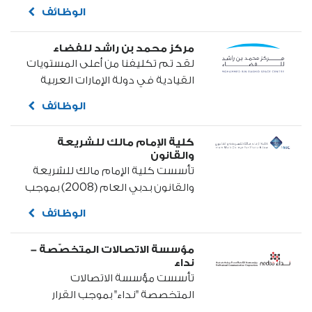
.الروية: أن تكون دولة الإمارات العربية
الوظائف
المتحدة من أفضل دول العالم في
تحقيق الأمن والسلامة - (بوابة
مركز محمد بن راشد للفضاء
السلام). الرسالة: نقدم خدمات
لقد تم تكليفنا من أعلى المستويات
مبتكرة في مجال الجنسية والإقامة...
القيادية في دولة الإمارات العربية
المتحدة بمشروع الإمارات لاستكشاف
الوظائف
المريخ وإطلاق مسبار الأمل إلى
الكوكب الأحمر في العام 2021
كلية الإمام مالك للشريعة
بالتزامن مع الذكرى الخمسين
والقانون
لتأسيس دولة الإمارات العربية
تأسست كلية الإمام مالك للشريعة
المتحدة...
والقانون بدبي العام (2008) بموجب
قرار رقم (690) الصادر عن وزارة
الوظائف
التربية والتعليم (وزارة التعليم
العالي والبحث العلمي سابقا) ثم
مؤسسة الاتصالات المتخصّصة -
صدر لها عن صاحب السمو الشيخ
نداء
محمد بن راشد حاكم دبي قانون
تأسست مؤسسة الاتصالات
إنشاء رقم (10) لسنة (2011) وذلك
المتخصصة "نداء" بموجب القرار
لتكون منارة علمية تشارك مثيلاتها
السامي الصادر عن صاحب السمو