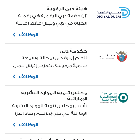
هيئة دبي الرقمية
"إن مهمة دبي الرقمية هي رقمنة
الحياة في دبي وليس فقط رقمنة
خدمات حكومة دبي" صاحب السمو
الوظائف
الشيخ محمد بن راشد آل مكتوم نائب
رئيس الدولة رئيس مجلس الوزراء
حكومة دبي
حاكم دبي.
تنعم إمارة دبي بمكانة وسمعة
عالمية مرموقة ، كمركز رئيس للمال
والأعمال، ووجهة مفضلة للعيش
الوظائف
والعمل، بفضل رؤيتها المستقبلية
وسياساتها المنفتحة عالمياً،
مجلس تنمية الموارد البشرية
ومبادئها التي سطرت قصة نجاحها
الإماراتية
كنموذج تنموي ملهم. ففي دبي، لا
تأسس مجلس تنمية الموارد البشرية
حدود للطموحات والآمال، الأمر الذي
الإمارتية في دبي بمرسوم صادر عن
يتطلب نهجاً حكومياً مبدعاً وفكر
صاحب السمو الشيخ محمد بن راشد
الوظائف
استشرافي قادرٍ على استباق
آل مكتوم، نائب رئيس الدولة رئيس
التحديات، وضمان استدامة مسيرة
مجلس الوزراء، رعاه الله، ويضم في