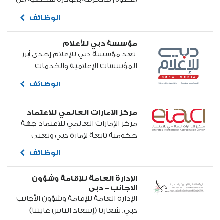
صاحب السمو الشيخ محمد بن راشد
الوظائف
آل مكتوم نائب رئيس الدولة رئيس
مجلس الوزراء حاكم دبي "رعاه الله"
مؤسسة دبي للأعلام
في مايو 2007م.....
​ تعد مؤسسة دبي للإعلام إحدى أبرز
المؤسسات الإعلامية والخدمات
الإبداعية الرائدة في منطقة الشرق
الوظائف
الأوسط وأكبر المؤسسات الإعلامية
في دولة الإمارات العربية المتحدة،
مركز الامارات العالمي للاعتماد
وتنضوي تحت لوائها كل من...
مركز الإمارات العالمي للاعتماد جهة
حكومية تابعة لإمارة دبي وتعنى
باعتماد الخدمات المقدمة من جهات
الوظائف
تقييم المطابقة داخل الدولة
وخارجها، التي تشمل خدمات
الإدارة العامة للإقامة وشؤون
الفحص والمعايرة والتفتيش ومنح
الاجانب - دبى
شهادات المطابقة للإفراد...
الإدارة العامة للإقامة وشؤون الأجانب
دبي. شعارنا (إسعاد الناس غايتنا)