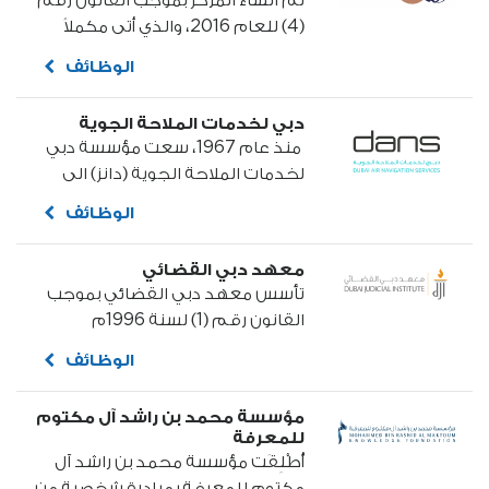
تم انشاء المركز بموجب القانون رقم
توفير إجراءات عملية، سلسة،
(4) للعام 2016، والذي أتى مكملاً
وشفافة لدعم رؤية دبي
ومطوراً للتشريعات التي تعزز الأمن
الاستراتيجية، والامتثال للوائحها
الوظائف
الاقتصادي وتكافح الفساد والجرائم
التشريعية، والمعايير العالمية.
الاقتصادية في إمارة دبي، ويكون
دبي لخدمات الملاحة الجوية
المركز بموجب القانون مؤسسة عامة
​​ منذ عام 1967، سعت مؤسسة دبي
ومستقلة وذو صلاحيات تمكنه من
لخدمات الملاحة الجوية (دانز) الى
القيام بالمهام الموكلة إليه
تعزيز النمو الهائل في قطاع الطيران
بالتنسيق مع الجهات المعنية.
الوظائف
فى إمارة دبي ودولة الإمارات العربية
المتحدة من خلال تقديم خدمات
معهد دبي القضائي
الملاحة الجوية وتطويرها علي مر
تأسس معهد دبي القضائي بموجب
السنوات الماضية.
القانون رقم (1) لسنة 1996م
كمؤسسة عامة تتمتع بالشخصية
الوظائف
الاعتبارية والأهلية القانونية؛ منطلِقاً
من رؤية تسعى لإكسابه ميزة أن يكون
مؤسسة محمد بن راشد آل مكتوم
مركزاً إقليمياً...
للمعرفة
أُطْلِقَت مؤسسة محمد بن راشد آل
مكتوم للمعرفة بمبادرة شخصية من