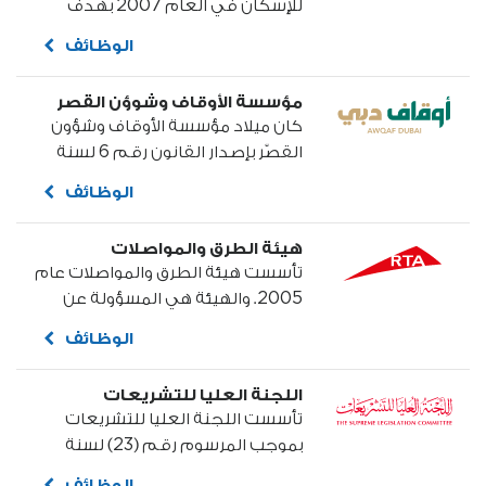
للإسكان في العام 2007 بهدف
توفير السكن الملائم لمواطني إمارة
الوظائف
دبي، عبر تقديم كافة الخدمات
المتعلقة بالإسكان تحت مظلة
مؤسسة الأوقاف وشوؤن القصر
واحدة؛ من خلال توفير بدائل متعددة
كان ميلاد مؤسسة الأوقاف وشؤون
وفقاً لحاجة المواطن، تتمثل في منح
القصّر بإصدار القانون رقم 6 لسنة
الأراضي السكنية والمساكن
2004 في عهد المغفور له بإذن الله
الحكومية...
الوظائف
تعالى الشيخ مكتوم بن راشد آل
مكتوم...
هيئة الطرق والمواصلات
تأسست هيئة الطرق والمواصلات عام
2005. والهيئة هي المسؤولة عن
تخطيط وتوفير نظام نقل متكامل
الوظائف
في إمارة دبي، وتساهم في توفير
النقل بين دبي والإمارات الأخرى في
اللجنة العليا للتشريعات
دولة الإمارات العربية المتحدة...
تأسست اللجنة العليا للتشريعات
بموجب المرسوم رقم (23) لسنة
2014 الصادر عن صاحب السمو الشيخ
الوظائف