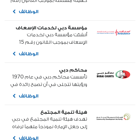
كهيئة مستقلة بموجب القانون رقم
(21) لسنة 2007، وتم إعادة تنظيم
الوظائف
اختصاصات وصلاحيات الهيئة بموجب
القانون رقم (11) لسنة 2020 بشأن
مؤسسة دبي لخدمات الإسعاف
هيئة دبي للطيران المدني، وهي
أنشئت مؤسسة دبي لخدمات
الجهة المختصة بتنظيم شؤون
الإسعاف بموجب القانون رقم 15
الطيران المدني في إمارة دبي.
لسنة 2010 الصادر عن صاحب السمو
الوظائف
الشيخ محمد بن راشد آل مكتوم نائب
رئيس الدولة رئيس مجلس الوزراء
محاكم دبي
حاكم دبي...
تأسست محاكم دبي في عام 1970
ورؤيتها تتجلى في أن تصبح رائدة في
حقل إجراءات المحاكم إلى جانب
الوظائف
تثمين قيم العدالة والمساواة
والإبداع والتميز والعمل الجماعي
هيئة تنمية المجتمع
والاستقلالية...
تهدف هيئة تنمية المجتمع في دبي
إلى جعل الإمارة نموذجاً ملهماً لرفاه
المجتمع؛ من خلال خلق شبكة رعاية
الوظائف