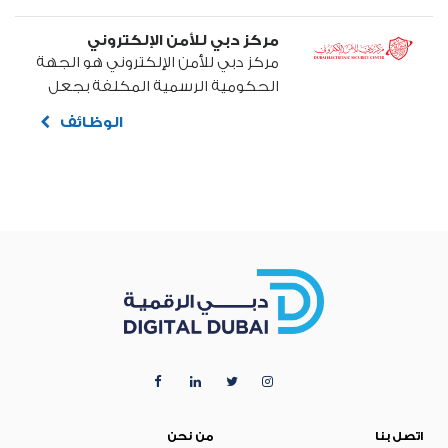
الدولة رئيس مجلس الوزراء حاكم
مركز دبي للأمن الإلكتروني
دبي "رعاه الله" لتطوير مجتمع
مركز دبي للأمن الإلكتروني هو الجهة
المعرفة بإمارة دبي والإمارات العربية
الحكومية الرسمية المكلفة بجعل
المتحدة ككل، والتي صُممت على
دبي المدينة الأكثر أمانًا في الفضاء
شكل «رحل» وهو مسند الكتاب
الوظائف
السيبراني. تم تأسيس المركز بموجب
الخشبي، لتصبح واحدة من أكثر
المرسوم رقم 11 لعام 2014 من قِبل
المبادرات الثقافية والمعرفية
صاحب السمو الشيخ محمد بن راشد
الطموحة بالعالم العربي.
آل مكتوم، نائب رئيس الدولة، رئيس
وزراء الإمارات وحاكم دبي
اتصل بنا
من نحن