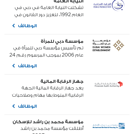
النيابة العامة
الحدائق العامة، وضمان وجود معايير
تشكلت النيابة العامة في دبي في
نوعية عالمية...
العام 1992، لتعزيز دور القانون في
دبي بأداء متميز عالمي. وتسعى
الوظائف
النيابة العامة لجعل المجتمع أكثر
أمناً من خلال حماية حقوقه القانونية
مؤسسة دبي للمرأة
وحريته من أجل نشر العدل والأمن في
تم تأسيس مؤسسة دبي للمرأة في
المجتمع...
عام 2006 بموجب المرسوم رقم 24
الذي أصدره صاحب السمو الشيخ
الوظائف
محمد بن راشد آل مكتوم، نائب رئيس
الدولة رئيس مجلس الوزراء حاكم
جهاز الرقابة المالية
دبي...
يعد جهاز الرقابة المالية الجهة
الرقابية المنوط بها مهام وصلاحيات
الرقابة على المال العام من خلال
الوظائف
التحقق من مشروعية وحسن التصرف
في استخدامه وإدارته والعمل على
مؤسسة محمد بن راشد للإسكان
تعزيز مبدأ الشفافية ومكافحة
أُطلقت مؤسسة محمد بن راشد
الفساد المالي والإداري...