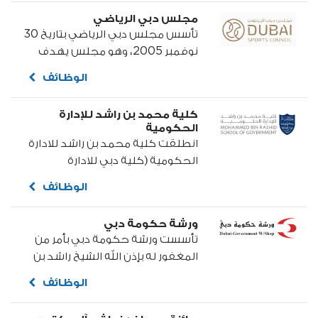
التهريب. كما تتولى جمع العوائد
مجلس دبي الرياضي
الجمركية وتنظيم ...
تأسس مجلس دبي الرياضي بتاريخ 30
نوفمبر 2005، وهو مجلس يهدف
إلى تنمية وتطوير الحركة الرياضية
الوظائف
في إمارة دبي وتكوين بيئة رياضية
شاملة تستجيب لمتطلبات المجتمع
كلية محمد بن راشد للإدارة
...
الحكومية
انطلقت كلية محمد بن راشد للادارة
الحكومية (كلية دبي للادارة
الحكومية سابقا) عام 2005 برعاية
الوظائف
كريمة من صاحب السمو الشيخ
محمد بن راشد آل مكتوم ...
ورشة حكومة دبي
تأسست ورشة حكومة دبي بأمر من
المغفور له بإذن الله الشيخ راشد بن
سعيد آل مكتوم بغية تعزيز أداء
الوظائف
الممتلكات الحكومية وصيانتها.
لاحقاً أصدر صاحب السمو الشيخ