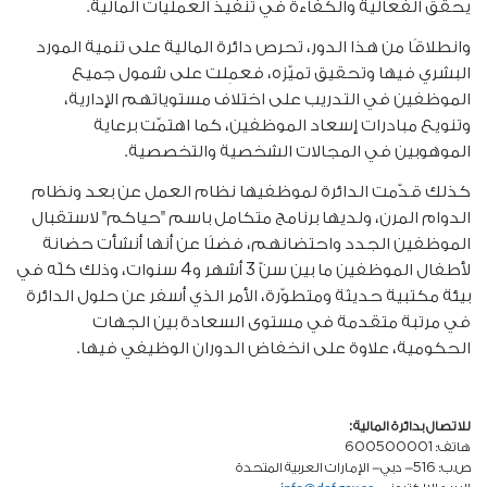
يحقق الفعالية والكفاءة في تنفيذ العمليات المالية.
وانطلاقًا من هذا الدور، تحرص دائرة المالية على تنمية المورد
البشري فيها وتحقيق تميّزه، فعمِلت على شمول جميع
الموظفين في التدريب على اختلاف مستوياتهم الإدارية،
وتنويع مبادرات إسعاد الموظفين، كما اهتمّت برعاية
الموهوبين في المجالات الشخصية والتخصصية.
كذلك قدّمت الدائرة لموظفيها نظام العمل عن بعد ونظام
الدوام المرن، ولديها برنامج متكامل باسم "حياكم" لاستقبال
الموظفين الجدد واحتضانهم، فضلًا عن أنها أنشأت حضانة
لأطفال الموظفين ما بين سنّ 3 أشهر و4 سنوات، وذلك كلّه في
بيئة مكتبية حديثة ومتطوّرة، الأمر الذي أسفر عن حلول الدائرة
في مرتبة متقدمة في مستوى السعادة بين الجهات
الحكومية، علاوة على انخفاض الدوران الوظيفي فيها.
للاتصال بدائرة المالية:
هاتف: 600500001
ص.ب: 516- دبي- الإمارات العربية المتحدة