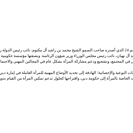
تم تأسيس مؤسسة دبي للمرأة في عام 2006 بموجب المرسوم رقم 24 الذي أصدره صاحب السمو الشيخ محمد بن راشد آل 
د آل نهيان، نائب رئيس مجلس الوزراء وزير شؤون الرئاسة. وبصفتها مؤسسة حكومية 
اعل في المجتمع، وتشجيع ودعم مشاركة المرأة بشكل عام في المجالين المهني والاجتما
النوعية والإحصائية؛ الهادفة إلى تحديد الأوضاع المهنية للمرأة العاملة في إمارة دبي
الخاصة بالمرأة إلى حكومة دبي، واقتراحها كحلول تدعم تمكين المرأة من القيام بدور 