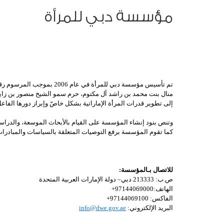
مؤسسة دبي للمرأة
منال بنت محمد بن راشد آل مكتوم، حرم سمو الشيخ منصور بن زاي
إلى تطوير قدرات المرأة الإماراتية بشكل خاصّ وإبراز دورها الف
وتنص بنود إنشاء المؤسسة على القيام بالأبحاث الموسعة، والدراسات 
كما تقوم المؤسسة برفع التوصيات المتعلقة بالسياسات والمبادرات 
للاتصال بـالمؤسسة:
ص.ب: 213333 دبي– دولة الإمارات العربية المتحدة
الهاتف:97144069000+
الفاكس: 97144069100+
البريد الإلكتروني:
info@dwe.gov.ae